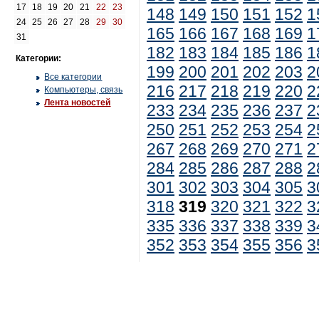
17
18
19
20
21
22
23
148
149
150
151
152
1
24
25
26
27
28
29
30
165
166
167
168
169
1
31
182
183
184
185
186
1
Категории:
199
200
201
202
203
2
Все категории
216
217
218
219
220
2
Компьютеры, связь
Лента новостей
233
234
235
236
237
2
250
251
252
253
254
2
267
268
269
270
271
2
284
285
286
287
288
2
301
302
303
304
305
3
318
319
320
321
322
3
335
336
337
338
339
3
352
353
354
355
356
3