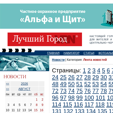
ГЛАВНАЯ
НАВИГАТОР
СТАТЬИ
ФОТОАЛЬ
Новости
| Категория:
Лента новостей
Страницы:
1
2
3
4
5
6
24
25
26
27
28
29
30
3
48
49
50
51
52
53
54
5
2026
<<
АВГУСТ
<<
72
73
74
75
76
77
78
7
пн
вт
ср
чт
пт
сб
вс
96
97
98
99
100
101
1
1
2
114
115
116
117
118
11
3
4
5
6
7
8
9
131
132
133
134
135
1
10
11
12
13
14
15
16