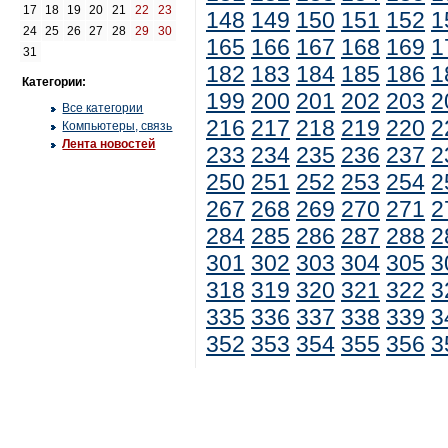
17
18
19
20
21
22
23
148
149
150
151
152
1
24
25
26
27
28
29
30
165
166
167
168
169
1
31
182
183
184
185
186
1
Категории:
199
200
201
202
203
2
Все категории
216
217
218
219
220
2
Компьютеры, связь
Лента новостей
233
234
235
236
237
2
250
251
252
253
254
2
267
268
269
270
271
2
284
285
286
287
288
2
301
302
303
304
305
3
318
319
320
321
322
3
335
336
337
338
339
3
352
353
354
355
356
3