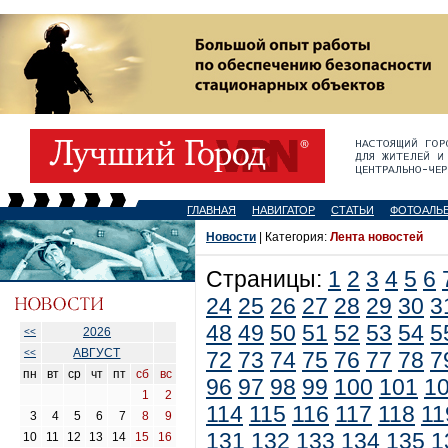
ГЛАВНАЯ
НАВИГАТОР
СТАТЬИ
ФОТОАЛЬ
Новости
| Категория:
Лента новостей
Страницы:
1
2
3
4
5
6
24
25
26
27
28
29
30
3
48
49
50
51
52
53
54
5
2026
<<
АВГУСТ
<<
72
73
74
75
76
77
78
7
пн
вт
ср
чт
пт
сб
вс
96
97
98
99
100
101
1
1
2
114
115
116
117
118
11
3
4
5
6
7
8
9
131
132
133
134
135
1
10
11
12
13
14
15
16