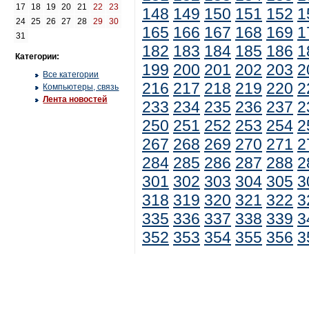
17
18
19
20
21
22
23
148
149
150
151
152
1
24
25
26
27
28
29
30
165
166
167
168
169
1
31
182
183
184
185
186
1
Категории:
199
200
201
202
203
2
Все категории
216
217
218
219
220
2
Компьютеры, связь
Лента новостей
233
234
235
236
237
2
250
251
252
253
254
2
267
268
269
270
271
2
284
285
286
287
288
2
301
302
303
304
305
3
318
319
320
321
322
3
335
336
337
338
339
3
352
353
354
355
356
3