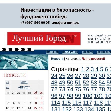
ГЛАВНАЯ
НАВИГАТОР
СТАТЬИ
ФОТОАЛЬ
Новости
| Категория:
Лента новостей
Страницы:
1
2
3
4
5
6
24
25
26
27
28
29
30
3
48
49
50
51
52
53
54
5
2026
<<
АВГУСТ
<<
72
73
74
75
76
77
78
7
пн
вт
ср
чт
пт
сб
вс
96
97
98
99
100
101
1
1
2
114
115
116
117
118
11
3
4
5
6
7
8
9
131
132
133
134
135
1
10
11
12
13
14
15
16