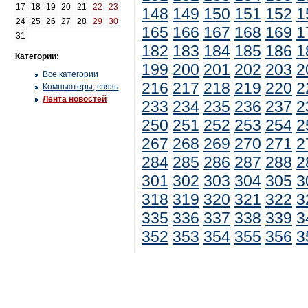
17
18
19
20
21
22
23
148
149
150
151
152
1
24
25
26
27
28
29
30
165
166
167
168
169
1
31
182
183
184
185
186
1
Категории:
199
200
201
202
203
2
Все категории
216
217
218
219
220
2
Компьютеры, связь
Лента новостей
233
234
235
236
237
2
250
251
252
253
254
2
267
268
269
270
271
2
284
285
286
287
288
2
301
302
303
304
305
3
318
319
320
321
322
3
335
336
337
338
339
3
352
353
354
355
356
3