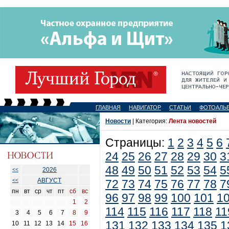
ГЛАВНАЯ
НАВИГАТОР
СТАТЬИ
ФОТОАЛЬ
Новости
| Категория:
Лента новостей
Страницы:
1
2
3
4
5
6
24
25
26
27
28
29
30
3
48
49
50
51
52
53
54
5
2026
<<
АВГУСТ
<<
72
73
74
75
76
77
78
7
пн
вт
ср
чт
пт
сб
вс
96
97
98
99
100
101
1
1
2
114
115
116
117
118
11
3
4
5
6
7
8
9
131
132
133
134
135
1
10
11
12
13
14
15
16