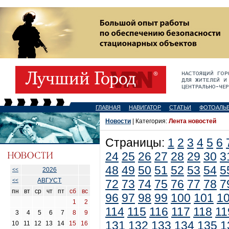
ГЛАВНАЯ
НАВИГАТОР
СТАТЬИ
ФОТОАЛЬ
Новости
| Категория:
Лента новостей
Страницы:
1
2
3
4
5
6
24
25
26
27
28
29
30
3
48
49
50
51
52
53
54
5
2026
<<
АВГУСТ
<<
72
73
74
75
76
77
78
7
пн
вт
ср
чт
пт
сб
вс
96
97
98
99
100
101
1
1
2
114
115
116
117
118
11
3
4
5
6
7
8
9
131
132
133
134
135
1
10
11
12
13
14
15
16