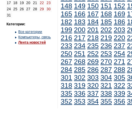
17
18
19
20
21
22
23
148
149
150
151
152
1
24
25
26
27
28
29
30
165
166
167
168
169
1
31
182
183
184
185
186
1
Категории:
199
200
201
202
203
2
Все категории
216
217
218
219
220
2
Компьютеры, связь
Лента новостей
233
234
235
236
237
2
250
251
252
253
254
2
267
268
269
270
271
2
284
285
286
287
288
2
301
302
303
304
305
3
318
319
320
321
322
3
335
336
337
338
339
3
352
353
354
355
356
3