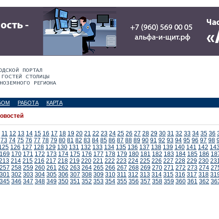
БОМ
РАБОТА
КАРТА
новостей
11
12
13
14
15
16
17
18
19
20
21
22
23
24
25
26
27
28
29
30
31
32
33
34
35
36
73
74
75
76
77
78
79
80
81
82
83
84
85
86
87
88
89
90
91
92
93
94
95
96
97
98
125
126
127
128
129
130
131
132
133
134
135
136
137
138
139
140
141
142
14
169
170
171
172
173
174
175
176
177
178
179
180
181
182
183
184
185
186
18
213
214
215
216
217
218
219
220
221
222
223
224
225
226
227
228
229
230
23
257
258
259
260
261
262
263
264
265
266
267
268
269
270
271
272
273
274
27
301
302
303
304
305
306
307
308
309
310
311
312
313
314
315
316
317
318
31
345
346
347
348
349
350
351
352
353
354
355
356
357
358
359
360
361
362
36