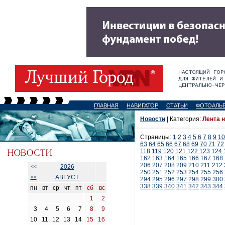
ГЛАВНАЯ
НАВИГАТОР
СТАТЬИ
ФОТОАЛЬ
Новости
| Категория:
Лента 
Страницы:
1
2
3
4
5
6
7
8
9
10
63
64
65
66
67
68
69
70
71
72
118
119
120
121
122
123
124
162
163
164
165
166
167
168
206
207
208
209
210
211
212
2026
<<
250
251
252
253
254
255
256
АВГУСТ
<<
294
295
296
297
298
299
300
338
339
340
341
342
343
344
пн
вт
ср
чт
пт
сб
вс
1
2
3
4
5
6
7
8
9
10
11
12
13
14
15
16