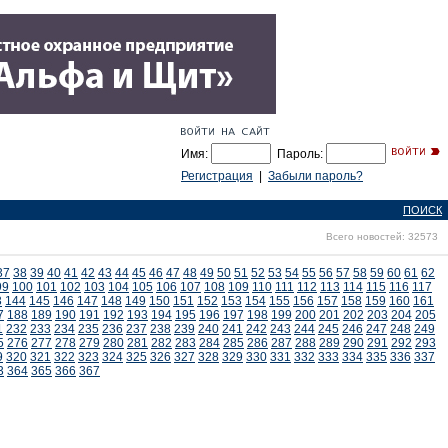
Имя:
Пароль:
Регистрация
|
Забыли пароль?
ПОИСК
Всего новостей: 32573
37
38
39
40
41
42
43
44
45
46
47
48
49
50
51
52
53
54
55
56
57
58
59
60
61
62
99
100
101
102
103
104
105
106
107
108
109
110
111
112
113
114
115
116
117
3
144
145
146
147
148
149
150
151
152
153
154
155
156
157
158
159
160
161
7
188
189
190
191
192
193
194
195
196
197
198
199
200
201
202
203
204
205
1
232
233
234
235
236
237
238
239
240
241
242
243
244
245
246
247
248
249
5
276
277
278
279
280
281
282
283
284
285
286
287
288
289
290
291
292
293
9
320
321
322
323
324
325
326
327
328
329
330
331
332
333
334
335
336
337
3
364
365
366
367