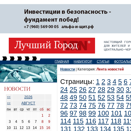
ГЛАВНАЯ
НАВИГАТОР
СТАТЬИ
ФОТОАЛЬ
Новости
| Категория:
Лента новостей
Страницы:
1
2
3
4
5
6
24
25
26
27
28
29
30
3
48
49
50
51
52
53
54
5
2026
<<
АВГУСТ
<<
72
73
74
75
76
77
78
7
пн
вт
ср
чт
пт
сб
вс
96
97
98
99
100
101
1
1
2
114
115
116
117
118
11
3
4
5
6
7
8
9
131
132
133
134
135
1
10
11
12
13
14
15
16