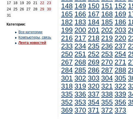
17
18
19
20
21
22
23
148
149
150
151
152
1
24
25
26
27
28
29
30
165
166
167
168
169
1
31
182
183
184
185
186
1
Категории:
199
200
201
202
203
2
Все категории
216
217
218
219
220
2
Компьютеры, связь
Лента новостей
233
234
235
236
237
2
250
251
252
253
254
2
267
268
269
270
271
2
284
285
286
287
288
2
301
302
303
304
305
3
318
319
320
321
322
3
335
336
337
338
339
3
352
353
354
355
356
3
369
370
371
372
373