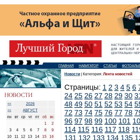
ГЛАВНАЯ
НАВИГАТОР
СТАТЬИ
ФОТОАЛЬ
Новости
| Категория:
Лента новостей
Страницы:
1
2
3
4
5
6
24
25
26
27
28
29
30
3
48
49
50
51
52
53
54
5
2026
<<
АВГУСТ
<<
72
73
74
75
76
77
78
7
пн
вт
ср
чт
пт
сб
вс
96
97
98
99
100
101
1
1
2
114
115
116
117
118
11
3
4
5
6
7
8
9
131
132
133
134
135
1
10
11
12
13
14
15
16