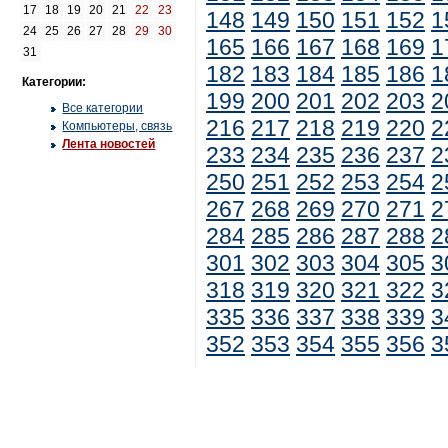
17
18
19
20
21
22
23
148
149
150
151
152
1
24
25
26
27
28
29
30
165
166
167
168
169
1
31
182
183
184
185
186
1
Категории:
199
200
201
202
203
2
Все категории
216
217
218
219
220
2
Компьютеры, связь
Лента новостей
233
234
235
236
237
2
250
251
252
253
254
2
267
268
269
270
271
2
284
285
286
287
288
2
301
302
303
304
305
3
318
319
320
321
322
3
335
336
337
338
339
3
352
353
354
355
356
3