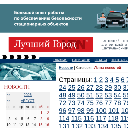
ГЛАВНАЯ
НАВИГАТОР
СТАТЬИ
ФОТОАЛЬ
Новости
| Категория:
Лента новостей
Страницы:
1
2
3
4
5
6
24
25
26
27
28
29
30
3
48
49
50
51
52
53
54
5
2026
<<
АВГУСТ
<<
72
73
74
75
76
77
78
7
пн
вт
ср
чт
пт
сб
вс
96
97
98
99
100
101
1
1
2
114
115
116
117
118
11
3
4
5
6
7
8
9
131
132
133
134
135
1
10
11
12
13
14
15
16