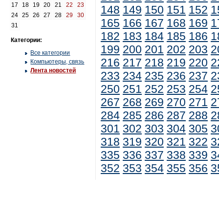
17
18
19
20
21
22
23
148
149
150
151
152
1
24
25
26
27
28
29
30
165
166
167
168
169
1
31
182
183
184
185
186
1
Категории:
199
200
201
202
203
2
Все категории
216
217
218
219
220
2
Компьютеры, связь
Лента новостей
233
234
235
236
237
2
250
251
252
253
254
2
267
268
269
270
271
2
284
285
286
287
288
2
301
302
303
304
305
3
318
319
320
321
322
3
335
336
337
338
339
3
352
353
354
355
356
3