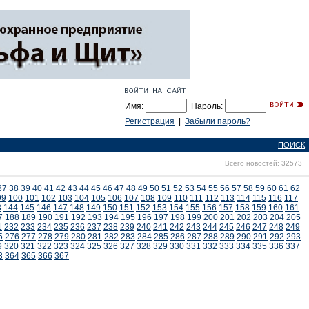
Имя:
Пароль:
Регистрация
|
Забыли пароль?
ПОИСК
Всего новостей: 32573
37
38
39
40
41
42
43
44
45
46
47
48
49
50
51
52
53
54
55
56
57
58
59
60
61
62
99
100
101
102
103
104
105
106
107
108
109
110
111
112
113
114
115
116
117
3
144
145
146
147
148
149
150
151
152
153
154
155
156
157
158
159
160
161
7
188
189
190
191
192
193
194
195
196
197
198
199
200
201
202
203
204
205
1
232
233
234
235
236
237
238
239
240
241
242
243
244
245
246
247
248
249
5
276
277
278
279
280
281
282
283
284
285
286
287
288
289
290
291
292
293
9
320
321
322
323
324
325
326
327
328
329
330
331
332
333
334
335
336
337
3
364
365
366
367