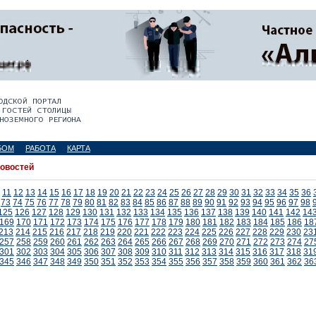
БОМ
РАБОТА
КАРТА
новостей
11
12
13
14
15
16
17
18
19
20
21
22
23
24
25
26
27
28
29
30
31
32
33
34
35
36
73
74
75
76
77
78
79
80
81
82
83
84
85
86
87
88
89
90
91
92
93
94
95
96
97
98
125
126
127
128
129
130
131
132
133
134
135
136
137
138
139
140
141
142
14
169
170
171
172
173
174
175
176
177
178
179
180
181
182
183
184
185
186
18
213
214
215
216
217
218
219
220
221
222
223
224
225
226
227
228
229
230
23
257
258
259
260
261
262
263
264
265
266
267
268
269
270
271
272
273
274
27
301
302
303
304
305
306
307
308
309
310
311
312
313
314
315
316
317
318
31
345
346
347
348
349
350
351
352
353
354
355
356
357
358
359
360
361
362
36