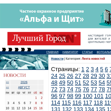
ГЛАВНАЯ
НАВИГАТОР
СТАТЬИ
ФОТОАЛЬ
Новости
| Категория:
Лента новостей
Страницы:
1
2
3
4
5
6
24
25
26
27
28
29
30
3
48
49
50
51
52
53
54
5
2026
<<
АВГУСТ
<<
72
73
74
75
76
77
78
7
пн
вт
ср
чт
пт
сб
вс
96
97
98
99
100
101
1
1
2
114
115
116
117
118
11
3
4
5
6
7
8
9
131
132
133
134
135
1
10
11
12
13
14
15
16