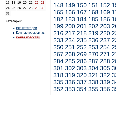
17
18
19
20
21
22
23
148
149
150
151
152
1
24
25
26
27
28
29
30
165
166
167
168
169
1
31
182
183
184
185
186
1
Категории:
199
200
201
202
203
2
Все категории
216
217
218
219
220
2
Компьютеры, связь
Лента новостей
233
234
235
236
237
2
250
251
252
253
254
2
267
268
269
270
271
2
284
285
286
287
288
2
301
302
303
304
305
3
318
319
320
321
322
3
335
336
337
338
339
3
352
353
354
355
356
3