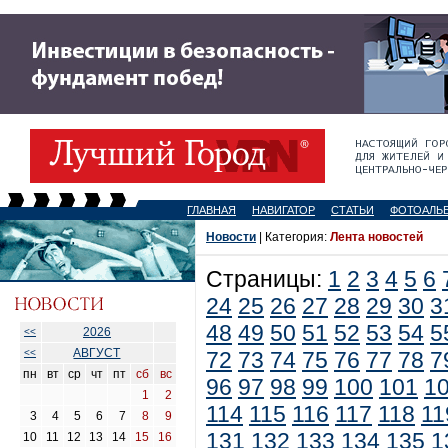
ГЛАВНАЯ
НАВИГАТОР
СТАТЬИ
ФОТОАЛЬ
Новости
| Категория:
Лента новостей
Страницы:
1
2
3
4
5
6
24
25
26
27
28
29
30
3
48
49
50
51
52
53
54
5
2026
<<
АВГУСТ
<<
72
73
74
75
76
77
78
7
пн
вт
ср
чт
пт
сб
вс
96
97
98
99
100
101
1
1
2
114
115
116
117
118
11
3
4
5
6
7
8
9
131
132
133
134
135
1
10
11
12
13
14
15
16