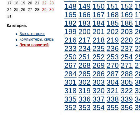
17
18
19
20
21
22
23
148
149
150
151
152
1
24
25
26
27
28
29
30
165
166
167
168
169
1
31
182
183
184
185
186
1
Категории:
199
200
201
202
203
2
Все категории
216
217
218
219
220
2
Компьютеры, связь
Лента новостей
233
234
235
236
237
2
250
251
252
253
254
2
267
268
269
270
271
2
284
285
286
287
288
2
301
302
303
304
305
3
318
319
320
321
322
3
335
336
337
338
339
3
352
353
354
355
356
3