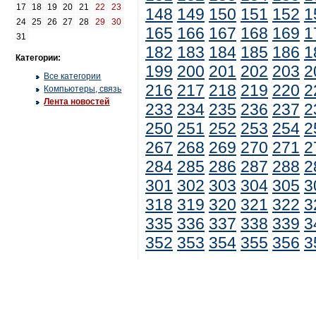
17
18
19
20
21
22
23
148
149
150
151
152
1
24
25
26
27
28
29
30
165
166
167
168
169
1
31
182
183
184
185
186
1
Категории:
199
200
201
202
203
2
Все категории
216
217
218
219
220
2
Компьютеры, связь
Лента новостей
233
234
235
236
237
2
250
251
252
253
254
2
267
268
269
270
271
2
284
285
286
287
288
2
301
302
303
304
305
3
318
319
320
321
322
3
335
336
337
338
339
3
352
353
354
355
356
3