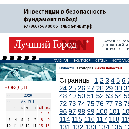
ГЛАВНАЯ
НАВИГАТОР
СТАТЬИ
ФОТОАЛЬ
Новости
| Категория:
Лента новостей
Страницы:
1
2
3
4
5
6
24
25
26
27
28
29
30
3
48
49
50
51
52
53
54
5
2026
<<
АВГУСТ
<<
72
73
74
75
76
77
78
7
пн
вт
ср
чт
пт
сб
вс
96
97
98
99
100
101
1
1
2
114
115
116
117
118
11
3
4
5
6
7
8
9
131
132
133
134
135
1
10
11
12
13
14
15
16