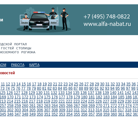
БОМ
РАБОТА
КАРТА
новостей
11
12
13
14
15
16
17
18
19
20
21
22
23
24
25
26
27
28
29
30
31
32
33
34
35
36
73
74
75
76
77
78
79
80
81
82
83
84
85
86
87
88
89
90
91
92
93
94
95
96
97
98
125
126
127
128
129
130
131
132
133
134
135
136
137
138
139
140
141
142
14
169
170
171
172
173
174
175
176
177
178
179
180
181
182
183
184
185
186
18
213
214
215
216
217
218
219
220
221
222
223
224
225
226
227
228
229
230
23
257
258
259
260
261
262
263
264
265
266
267
268
269
270
271
272
273
274
27
301
302
303
304
305
306
307
308
309
310
311
312
313
314
315
316
317
318
31
345
346
347
348
349
350
351
352
353
354
355
356
357
358
359
360
361
362
36