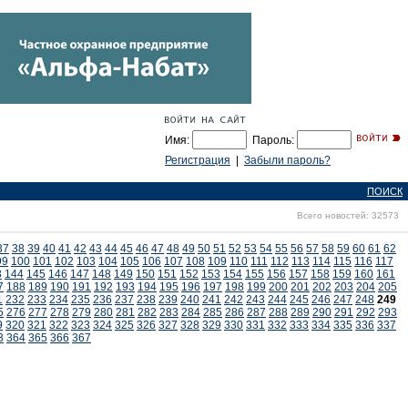
Имя:
Пароль:
Регистрация
|
Забыли пароль?
ПОИСК
Всего новостей: 32573
37
38
39
40
41
42
43
44
45
46
47
48
49
50
51
52
53
54
55
56
57
58
59
60
61
62
99
100
101
102
103
104
105
106
107
108
109
110
111
112
113
114
115
116
117
3
144
145
146
147
148
149
150
151
152
153
154
155
156
157
158
159
160
161
7
188
189
190
191
192
193
194
195
196
197
198
199
200
201
202
203
204
205
1
232
233
234
235
236
237
238
239
240
241
242
243
244
245
246
247
248
249
5
276
277
278
279
280
281
282
283
284
285
286
287
288
289
290
291
292
293
9
320
321
322
323
324
325
326
327
328
329
330
331
332
333
334
335
336
337
3
364
365
366
367