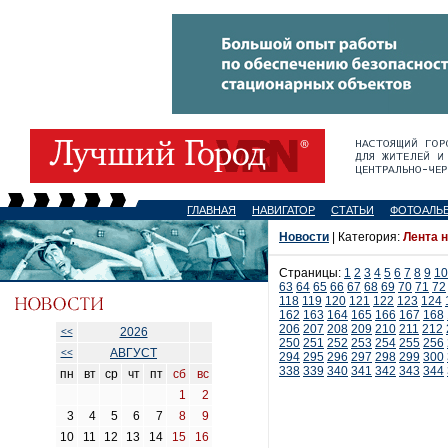
ГЛАВНАЯ
НАВИГАТОР
СТАТЬИ
ФОТОАЛЬ
Новости
| Категория:
Лента 
Страницы:
1
2
3
4
5
6
7
8
9
10
63
64
65
66
67
68
69
70
71
72
118
119
120
121
122
123
124
162
163
164
165
166
167
168
206
207
208
209
210
211
212
2026
<<
250
251
252
253
254
255
256
АВГУСТ
<<
294
295
296
297
298
299
300
338
339
340
341
342
343
344
пн
вт
ср
чт
пт
сб
вс
1
2
3
4
5
6
7
8
9
10
11
12
13
14
15
16