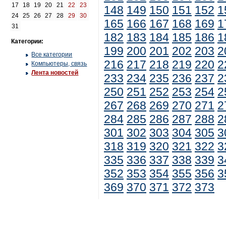
17
18
19
20
21
22
23
148
149
150
151
152
1
24
25
26
27
28
29
30
165
166
167
168
169
1
31
182
183
184
185
186
1
Категории:
199
200
201
202
203
2
Все категории
216
217
218
219
220
2
Компьютеры, связь
Лента новостей
233
234
235
236
237
2
250
251
252
253
254
2
267
268
269
270
271
2
284
285
286
287
288
2
301
302
303
304
305
3
318
319
320
321
322
3
335
336
337
338
339
3
352
353
354
355
356
3
369
370
371
372
373