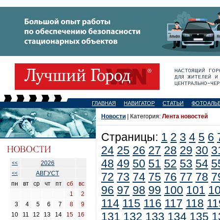
ГЛАВНАЯ
НАВИГАТОР
СТАТЬИ
ФОТОАЛЬ
Новости
| Категория:
Лента новостей
Страницы:
1
2
3
4
5
6
24
25
26
27
28
29
30
3
48
49
50
51
52
53
54
5
2026
<<
АВГУСТ
<<
72
73
74
75
76
77
78
7
пн
вт
ср
чт
пт
сб
вс
96
97
98
99
100
101
1
1
2
114
115
116
117
118
11
3
4
5
6
7
8
9
131
132
133
134
135
1
10
11
12
13
14
15
16