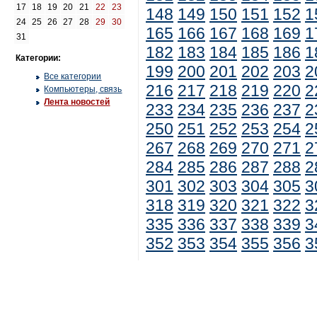
17
18
19
20
21
22
23
148
149
150
151
152
1
24
25
26
27
28
29
30
165
166
167
168
169
1
31
182
183
184
185
186
1
Категории:
199
200
201
202
203
2
Все категории
216
217
218
219
220
2
Компьютеры, связь
Лента новостей
233
234
235
236
237
2
250
251
252
253
254
2
267
268
269
270
271
2
284
285
286
287
288
2
301
302
303
304
305
3
318
319
320
321
322
3
335
336
337
338
339
3
352
353
354
355
356
3