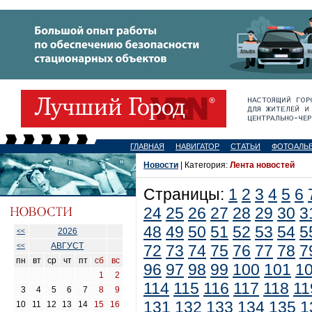
ГЛАВНАЯ
НАВИГАТОР
СТАТЬИ
ФОТОАЛЬ
Новости
| Категория:
Лента новостей
Страницы:
1
2
3
4
5
6
24
25
26
27
28
29
30
3
48
49
50
51
52
53
54
5
2026
<<
АВГУСТ
<<
72
73
74
75
76
77
78
7
пн
вт
ср
чт
пт
сб
вс
96
97
98
99
100
101
1
1
2
114
115
116
117
118
11
3
4
5
6
7
8
9
131
132
133
134
135
1
10
11
12
13
14
15
16