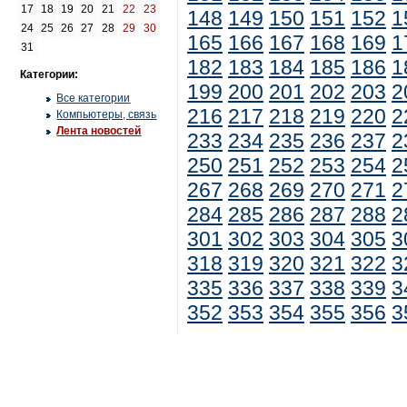
17
18
19
20
21
22
23
148
149
150
151
152
1
24
25
26
27
28
29
30
165
166
167
168
169
1
31
182
183
184
185
186
1
Категории:
199
200
201
202
203
2
Все категории
216
217
218
219
220
2
Компьютеры, связь
Лента новостей
233
234
235
236
237
2
250
251
252
253
254
2
267
268
269
270
271
2
284
285
286
287
288
2
301
302
303
304
305
3
318
319
320
321
322
3
335
336
337
338
339
3
352
353
354
355
356
3