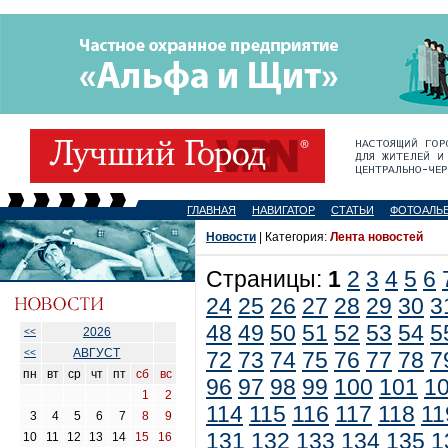
ГЛАВНАЯ
НАВИГАТОР
СТАТЬИ
ФОТОАЛЬ
Новости
| Категория:
Лента новостей
Страницы:
1
2
3
4
5
6
24
25
26
27
28
29
30
3
48
49
50
51
52
53
54
5
2026
<<
АВГУСТ
<<
72
73
74
75
76
77
78
7
пн
вт
ср
чт
пт
сб
вс
96
97
98
99
100
101
1
1
2
114
115
116
117
118
11
3
4
5
6
7
8
9
131
132
133
134
135
1
10
11
12
13
14
15
16