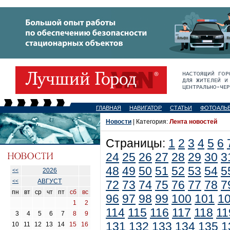
ГЛАВНАЯ
НАВИГАТОР
СТАТЬИ
ФОТОАЛЬ
Новости
| Категория:
Лента новостей
Страницы:
1
2
3
4
5
6
24
25
26
27
28
29
30
3
48
49
50
51
52
53
54
5
2026
<<
АВГУСТ
<<
72
73
74
75
76
77
78
7
пн
вт
ср
чт
пт
сб
вс
96
97
98
99
100
101
1
1
2
114
115
116
117
118
11
3
4
5
6
7
8
9
131
132
133
134
135
1
10
11
12
13
14
15
16