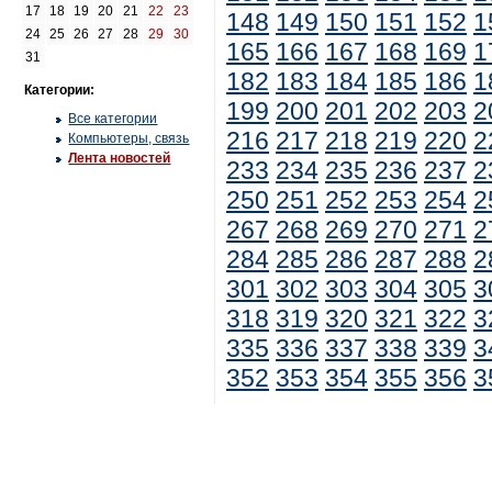
17
18
19
20
21
22
23
148
149
150
151
152
1
24
25
26
27
28
29
30
165
166
167
168
169
1
31
182
183
184
185
186
1
Категории:
199
200
201
202
203
2
Все категории
216
217
218
219
220
2
Компьютеры, связь
Лента новостей
233
234
235
236
237
2
250
251
252
253
254
2
267
268
269
270
271
2
284
285
286
287
288
2
301
302
303
304
305
3
318
319
320
321
322
3
335
336
337
338
339
3
352
353
354
355
356
3