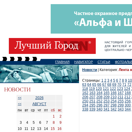
ГЛАВНАЯ
НАВИГАТОР
СТАТЬИ
ФОТОАЛЬ
Новости
| Категория:
Лента 
Страницы:
1
2
3
4
5
6
7
8
9
10
63
64
65
66
67
68
69
70
71
72
118
119
120
121
122
123
124
162
163
164
165
166
167
168
206
207
208
209
210
211
212
2026
<<
250
251
252
253
254
255
256
АВГУСТ
<<
294
295
296
297
298
299
300
338
339
340
341
342
343
344
пн
вт
ср
чт
пт
сб
вс
1
2
3
4
5
6
7
8
9
10
11
12
13
14
15
16