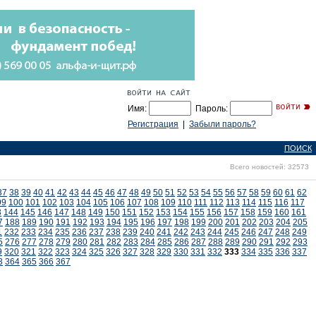
Имя:
Пароль:
Регистрация
|
Забыли пароль?
ПОИСК
Всего новостей: 32573
37
38
39
40
41
42
43
44
45
46
47
48
49
50
51
52
53
54
55
56
57
58
59
60
61
62
99
100
101
102
103
104
105
106
107
108
109
110
111
112
113
114
115
116
117
3
144
145
146
147
148
149
150
151
152
153
154
155
156
157
158
159
160
161
7
188
189
190
191
192
193
194
195
196
197
198
199
200
201
202
203
204
205
1
232
233
234
235
236
237
238
239
240
241
242
243
244
245
246
247
248
249
5
276
277
278
279
280
281
282
283
284
285
286
287
288
289
290
291
292
293
9
320
321
322
323
324
325
326
327
328
329
330
331
332
333
334
335
336
337
3
364
365
366
367