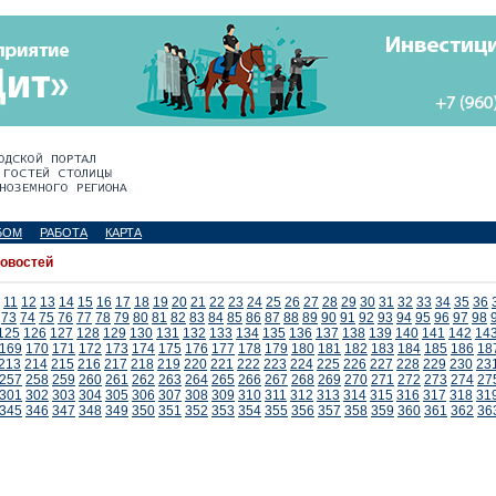
БОМ
РАБОТА
КАРТА
новостей
11
12
13
14
15
16
17
18
19
20
21
22
23
24
25
26
27
28
29
30
31
32
33
34
35
36
73
74
75
76
77
78
79
80
81
82
83
84
85
86
87
88
89
90
91
92
93
94
95
96
97
98
125
126
127
128
129
130
131
132
133
134
135
136
137
138
139
140
141
142
14
169
170
171
172
173
174
175
176
177
178
179
180
181
182
183
184
185
186
18
213
214
215
216
217
218
219
220
221
222
223
224
225
226
227
228
229
230
23
257
258
259
260
261
262
263
264
265
266
267
268
269
270
271
272
273
274
27
301
302
303
304
305
306
307
308
309
310
311
312
313
314
315
316
317
318
31
345
346
347
348
349
350
351
352
353
354
355
356
357
358
359
360
361
362
36