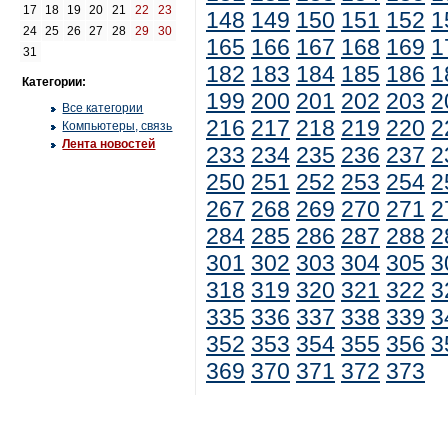
17
18
19
20
21
22
23
148
149
150
151
152
1
24
25
26
27
28
29
30
165
166
167
168
169
1
31
182
183
184
185
186
1
Категории:
199
200
201
202
203
2
Все категории
216
217
218
219
220
2
Компьютеры, связь
Лента новостей
233
234
235
236
237
2
250
251
252
253
254
2
267
268
269
270
271
2
284
285
286
287
288
2
301
302
303
304
305
3
318
319
320
321
322
3
335
336
337
338
339
3
352
353
354
355
356
3
369
370
371
372
373