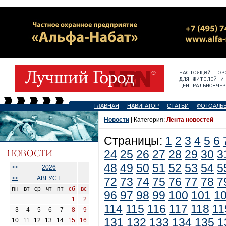
ГЛАВНАЯ
НАВИГАТОР
СТАТЬИ
ФОТОАЛЬ
Новости
| Категория:
Лента новостей
Страницы:
1
2
3
4
5
6
24
25
26
27
28
29
30
3
48
49
50
51
52
53
54
5
2026
<<
АВГУСТ
<<
72
73
74
75
76
77
78
7
пн
вт
ср
чт
пт
сб
вс
96
97
98
99
100
101
1
1
2
114
115
116
117
118
11
3
4
5
6
7
8
9
131
132
133
134
135
1
10
11
12
13
14
15
16