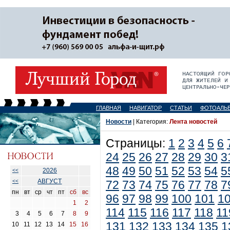
ГЛАВНАЯ
НАВИГАТОР
СТАТЬИ
ФОТОАЛЬ
Новости
| Категория:
Лента новостей
Страницы:
1
2
3
4
5
6
24
25
26
27
28
29
30
3
48
49
50
51
52
53
54
5
2026
<<
АВГУСТ
<<
72
73
74
75
76
77
78
7
пн
вт
ср
чт
пт
сб
вс
96
97
98
99
100
101
1
1
2
114
115
116
117
118
11
3
4
5
6
7
8
9
131
132
133
134
135
1
10
11
12
13
14
15
16