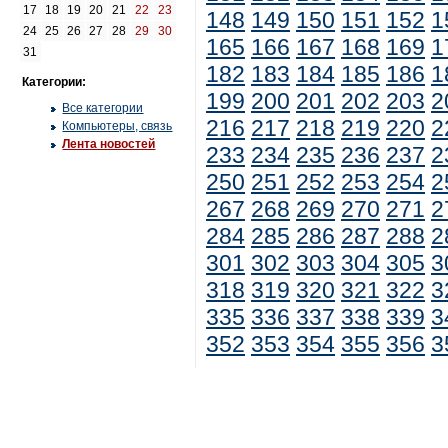
17
18
19
20
21
22
23
148
149
150
151
152
1
24
25
26
27
28
29
30
165
166
167
168
169
1
31
182
183
184
185
186
1
Категории:
199
200
201
202
203
2
Все категории
216
217
218
219
220
2
Компьютеры, связь
Лента новостей
233
234
235
236
237
2
250
251
252
253
254
2
267
268
269
270
271
2
284
285
286
287
288
2
301
302
303
304
305
3
318
319
320
321
322
3
335
336
337
338
339
3
352
353
354
355
356
3