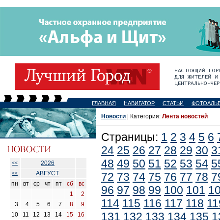
ГЛАВНАЯ
НАВИГАТОР
СТАТЬИ
ФОТОАЛЬ
Новости
| Категория:
Лента новостей
Страницы:
1
2
3
4
5
6
24
25
26
27
28
29
30
3
48
49
50
51
52
53
54
5
2026
<<
АВГУСТ
<<
72
73
74
75
76
77
78
7
пн
вт
ср
чт
пт
сб
вс
96
97
98
99
100
101
1
1
2
114
115
116
117
118
11
3
4
5
6
7
8
9
131
132
133
134
135
1
10
11
12
13
14
15
16