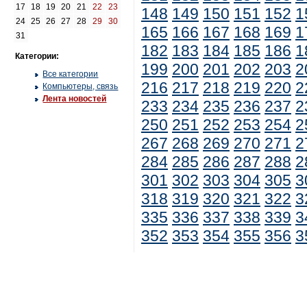
17
18
19
20
21
22
23
148
149
150
151
152
1
24
25
26
27
28
29
30
165
166
167
168
169
1
31
182
183
184
185
186
1
Категории:
199
200
201
202
203
2
Все категории
216
217
218
219
220
2
Компьютеры, связь
Лента новостей
233
234
235
236
237
2
250
251
252
253
254
2
267
268
269
270
271
2
284
285
286
287
288
2
301
302
303
304
305
3
318
319
320
321
322
3
335
336
337
338
339
3
352
353
354
355
356
3