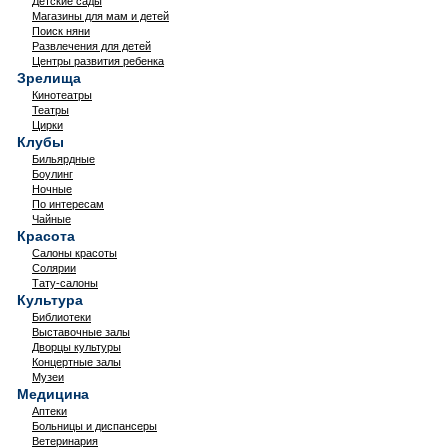
Детские сады
Магазины для мам и детей
Поиск няни
Развлечения для детей
Центры развития ребенка
Зрелища
Кинотеатры
Театры
Цирки
Клубы
Бильярдные
Боулинг
Ночные
По интересам
Чайные
Красота
Салоны красоты
Солярии
Тату-салоны
Культура
Библиотеки
Выставочные залы
Дворцы культуры
Концертные залы
Музеи
Медицина
Аптеки
Больницы и диспансеры
Ветеринария