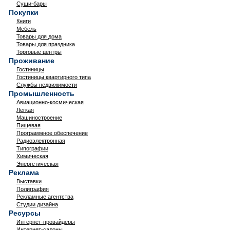
Суши-бары
Покупки
Книги
Мебель
Товары для дома
Товары для праздника
Торговые центры
Проживание
Гостиницы
Гостиницы квартирного типа
Службы недвижимости
Промышленность
Авиационно-космическая
Легкая
Машиностроение
Пищевая
Программное обеспечение
Радиоэлектронная
Типографии
Химическая
Энергетическая
Реклама
Выставки
Полиграфия
Рекламные агентства
Студии дизайна
Ресурсы
Интернет-провайдеры
Интернет-салоны