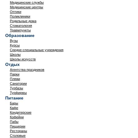
Медицинские службы
Медицинские центры
Оптики
Поликлиники
Родильные дома
Стоматология
Травмпункты
Образование
Вузы
Курсы
Средне-специальные учреждения
Школы
Школы искусств
Отдых
Агентства праздников
Парки
Пляжи
Санатории
Турбазы
Турфирмы
Питание
Бары
Кафе
Кондитерские
Кофейни
Пабы
Пиццерии
Рестораны
Столовые