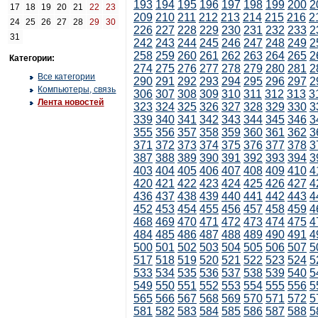
193
194
195
196
197
198
199
200
2
17
18
19
20
21
22
23
209
210
211
212
213
214
215
216
2
24
25
26
27
28
29
30
226
227
228
229
230
231
232
233
2
31
242
243
244
245
246
247
248
249
2
258
259
260
261
262
263
264
265
2
Категории:
274
275
276
277
278
279
280
281
2
Все категории
290
291
292
293
294
295
296
297
2
Компьютеры, связь
306
307
308
309
310
311
312
313
3
Лента новостей
323
324
325
326
327
328
329
330
3
339
340
341
342
343
344
345
346
3
355
356
357
358
359
360
361
362
3
371
372
373
374
375
376
377
378
3
387
388
389
390
391
392
393
394
3
403
404
405
406
407
408
409
410
4
420
421
422
423
424
425
426
427
4
436
437
438
439
440
441
442
443
4
452
453
454
455
456
457
458
459
4
468
469
470
471
472
473
474
475
4
484
485
486
487
488
489
490
491
4
500
501
502
503
504
505
506
507
5
517
518
519
520
521
522
523
524
5
533
534
535
536
537
538
539
540
5
549
550
551
552
553
554
555
556
5
565
566
567
568
569
570
571
572
5
581
582
583
584
585
586
587
588
5