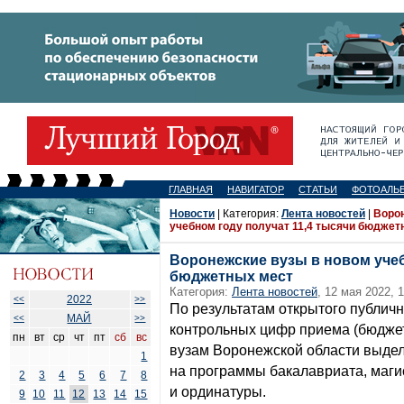
ГЛАВНАЯ
НАВИГАТОР
СТАТЬИ
ФОТОАЛЬ
Новости
| Категория:
Лента новостей
|
Ворон
учебном году получат 11,4 тысячи бюджет
Воронежские вузы в новом учеб
бюджетных мест
Категория:
Лента новостей
, 12 мая 2022, 1
2022
<<
>>
По результатам открытого публич
МАЙ
<<
>>
контрольных цифр приема (бюджет
пн
вт
ср
чт
пт
сб
вс
вузам Воронежской области выдел
1
на программы бакалавриата, маги
2
3
4
5
6
7
8
и ординатуры.
9
10
11
12
13
14
15