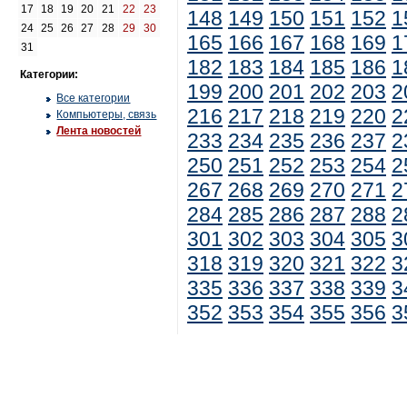
17
18
19
20
21
22
23
148
149
150
151
152
1
24
25
26
27
28
29
30
165
166
167
168
169
1
31
182
183
184
185
186
1
Категории:
199
200
201
202
203
2
Все категории
216
217
218
219
220
2
Компьютеры, связь
Лента новостей
233
234
235
236
237
2
250
251
252
253
254
2
267
268
269
270
271
2
284
285
286
287
288
2
301
302
303
304
305
3
318
319
320
321
322
3
335
336
337
338
339
3
352
353
354
355
356
3