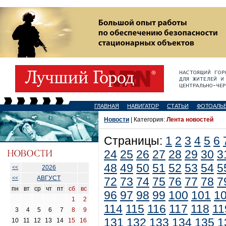
ГЛАВНАЯ
НАВИГАТОР
СТАТЬИ
ФОТОАЛЬ
Новости
| Категория:
Лента новостей
Страницы:
1
2
3
4
5
6
24
25
26
27
28
29
30
3
48
49
50
51
52
53
54
5
2026
<<
АВГУСТ
<<
72
73
74
75
76
77
78
7
пн
вт
ср
чт
пт
сб
вс
96
97
98
99
100
101
1
1
2
114
115
116
117
118
11
3
4
5
6
7
8
9
131
132
133
134
135
1
10
11
12
13
14
15
16