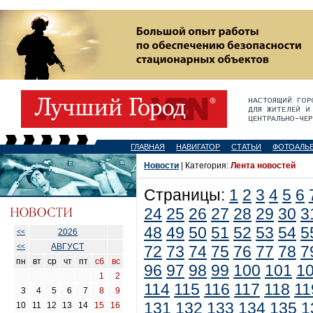
ГЛАВНАЯ
НАВИГАТОР
СТАТЬИ
ФОТОАЛЬ
Новости
| Категория:
Лента новостей
Страницы:
1
2
3
4
5
6
24
25
26
27
28
29
30
3
48
49
50
51
52
53
54
5
2026
<<
АВГУСТ
<<
72
73
74
75
76
77
78
7
пн
вт
ср
чт
пт
сб
вс
96
97
98
99
100
101
1
1
2
114
115
116
117
118
11
3
4
5
6
7
8
9
131
132
133
134
135
1
10
11
12
13
14
15
16