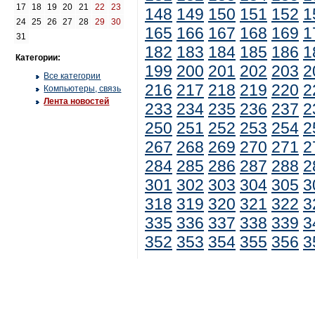
17
18
19
20
21
22
23
148
149
150
151
152
1
24
25
26
27
28
29
30
165
166
167
168
169
1
31
182
183
184
185
186
1
Категории:
199
200
201
202
203
2
Все категории
216
217
218
219
220
2
Компьютеры, связь
Лента новостей
233
234
235
236
237
2
250
251
252
253
254
2
267
268
269
270
271
2
284
285
286
287
288
2
301
302
303
304
305
3
318
319
320
321
322
3
335
336
337
338
339
3
352
353
354
355
356
3