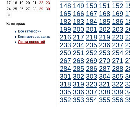
17
18
19
20
21
22
23
148
149
150
151
152
1
24
25
26
27
28
29
30
165
166
167
168
169
1
31
182
183
184
185
186
1
Категории:
199
200
201
202
203
2
Все категории
216
217
218
219
220
2
Компьютеры, связь
Лента новостей
233
234
235
236
237
2
250
251
252
253
254
2
267
268
269
270
271
2
284
285
286
287
288
2
301
302
303
304
305
3
318
319
320
321
322
3
335
336
337
338
339
3
352
353
354
355
356
3