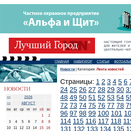
ГЛАВНАЯ
НАВИГАТОР
СТАТЬИ
ФОТОАЛЬ
Новости
| Категория:
Лента новостей
Страницы:
1
2
3
4
5
6
24
25
26
27
28
29
30
3
48
49
50
51
52
53
54
5
2026
<<
АВГУСТ
<<
72
73
74
75
76
77
78
7
пн
вт
ср
чт
пт
сб
вс
96
97
98
99
100
101
1
1
2
114
115
116
117
118
11
3
4
5
6
7
8
9
131
132
133
134
135
1
10
11
12
13
14
15
16