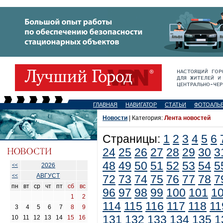
ГЛАВНАЯ
НАВИГАТОР
СТАТЬИ
ФОТОАЛЬ
Новости
| Категория:
Лента новостей
Страницы:
1
2
3
4
5
6
24
25
26
27
28
29
30
3
48
49
50
51
52
53
54
5
2026
<<
АВГУСТ
<<
72
73
74
75
76
77
78
7
пн
вт
ср
чт
пт
сб
вс
96
97
98
99
100
101
1
1
2
114
115
116
117
118
11
3
4
5
6
7
8
9
131
132
133
134
135
1
10
11
12
13
14
15
16