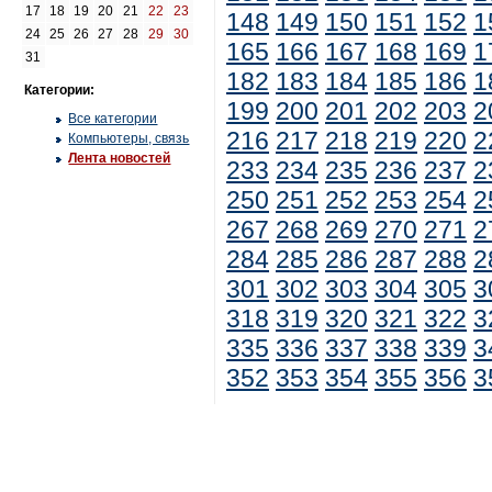
17
18
19
20
21
22
23
148
149
150
151
152
1
24
25
26
27
28
29
30
165
166
167
168
169
1
31
182
183
184
185
186
1
Категории:
199
200
201
202
203
2
Все категории
216
217
218
219
220
2
Компьютеры, связь
Лента новостей
233
234
235
236
237
2
250
251
252
253
254
2
267
268
269
270
271
2
284
285
286
287
288
2
301
302
303
304
305
3
318
319
320
321
322
3
335
336
337
338
339
3
352
353
354
355
356
3