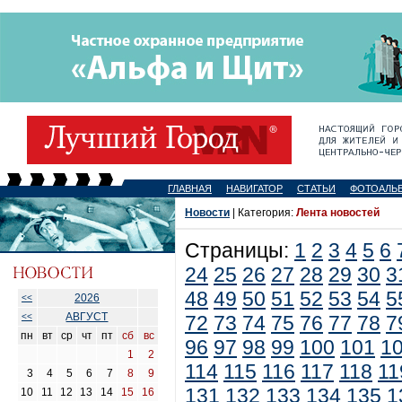
ГЛАВНАЯ
НАВИГАТОР
СТАТЬИ
ФОТОАЛЬ
Новости
| Категория:
Лента новостей
Страницы:
1
2
3
4
5
6
24
25
26
27
28
29
30
3
48
49
50
51
52
53
54
5
2026
<<
АВГУСТ
<<
72
73
74
75
76
77
78
7
пн
вт
ср
чт
пт
сб
вс
96
97
98
99
100
101
1
1
2
114
115
116
117
118
11
3
4
5
6
7
8
9
131
132
133
134
135
1
10
11
12
13
14
15
16