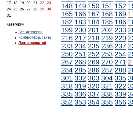
17
18
19
20
21
22
23
148
149
150
151
152
1
24
25
26
27
28
29
30
165
166
167
168
169
1
31
182
183
184
185
186
1
Категории:
199
200
201
202
203
2
Все категории
216
217
218
219
220
2
Компьютеры, связь
Лента новостей
233
234
235
236
237
2
250
251
252
253
254
2
267
268
269
270
271
2
284
285
286
287
288
2
301
302
303
304
305
3
318
319
320
321
322
3
335
336
337
338
339
3
352
353
354
355
356
3