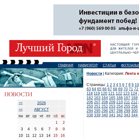
ГЛАВНАЯ
НАВИГАТОР
СТАТЬИ
ФОТОАЛЬ
Новости
| Категория:
Лента 
Страницы:
1
2
3
4
5
6
7
8
9
10
63
64
65
66
67
68
69
70
71
72
118
119
120
121
122
123
124
162
163
164
165
166
167
168
206
207
208
209
210
211
212
2026
<<
250
251
252
253
254
255
256
АВГУСТ
<<
294
295
296
297
298
299
300
338
339
340
341
342
343
344
пн
вт
ср
чт
пт
сб
вс
1
2
3
4
5
6
7
8
9
10
11
12
13
14
15
16