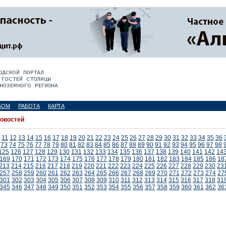
БОМ
РАБОТА
КАРТА
новостей
11
12
13
14
15
16
17
18
19
20
21
22
23
24
25
26
27
28
29
30
31
32
33
34
35
36
73
74
75
76
77
78
79
80
81
82
83
84
85
86
87
88
89
90
91
92
93
94
95
96
97
98
125
126
127
128
129
130
131
132
133
134
135
136
137
138
139
140
141
142
14
169
170
171
172
173
174
175
176
177
178
179
180
181
182
183
184
185
186
18
213
214
215
216
217
218
219
220
221
222
223
224
225
226
227
228
229
230
23
257
258
259
260
261
262
263
264
265
266
267
268
269
270
271
272
273
274
27
301
302
303
304
305
306
307
308
309
310
311
312
313
314
315
316
317
318
31
345
346
347
348
349
350
351
352
353
354
355
356
357
358
359
360
361
362
36