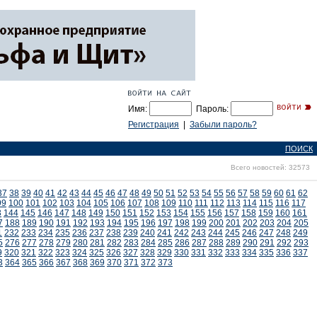
Имя:
Пароль:
Регистрация
|
Забыли пароль?
ПОИСК
Всего новостей: 32573
37
38
39
40
41
42
43
44
45
46
47
48
49
50
51
52
53
54
55
56
57
58
59
60
61
62
99
100
101
102
103
104
105
106
107
108
109
110
111
112
113
114
115
116
117
3
144
145
146
147
148
149
150
151
152
153
154
155
156
157
158
159
160
161
7
188
189
190
191
192
193
194
195
196
197
198
199
200
201
202
203
204
205
1
232
233
234
235
236
237
238
239
240
241
242
243
244
245
246
247
248
249
5
276
277
278
279
280
281
282
283
284
285
286
287
288
289
290
291
292
293
9
320
321
322
323
324
325
326
327
328
329
330
331
332
333
334
335
336
337
3
364
365
366
367
368
369
370
371
372
373