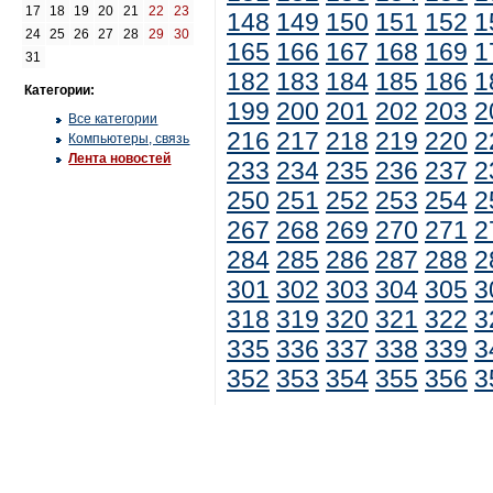
17
18
19
20
21
22
23
148
149
150
151
152
1
24
25
26
27
28
29
30
165
166
167
168
169
1
31
182
183
184
185
186
1
Категории:
199
200
201
202
203
2
Все категории
216
217
218
219
220
2
Компьютеры, связь
Лента новостей
233
234
235
236
237
2
250
251
252
253
254
2
267
268
269
270
271
2
284
285
286
287
288
2
301
302
303
304
305
3
318
319
320
321
322
3
335
336
337
338
339
3
352
353
354
355
356
3