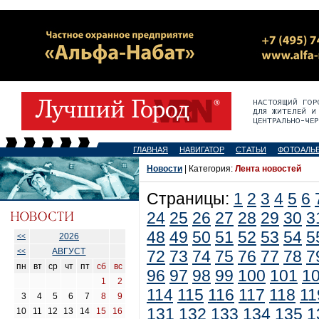
ГЛАВНАЯ
НАВИГАТОР
СТАТЬИ
ФОТОАЛЬ
Новости
| Категория:
Лента новостей
Страницы:
1
2
3
4
5
6
24
25
26
27
28
29
30
3
48
49
50
51
52
53
54
5
2026
<<
АВГУСТ
<<
72
73
74
75
76
77
78
7
пн
вт
ср
чт
пт
сб
вс
96
97
98
99
100
101
1
1
2
114
115
116
117
118
11
3
4
5
6
7
8
9
131
132
133
134
135
1
10
11
12
13
14
15
16