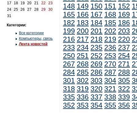
17
18
19
20
21
22
23
148
149
150
151
152
1
24
25
26
27
28
29
30
165
166
167
168
169
1
31
182
183
184
185
186
1
Категории:
199
200
201
202
203
2
Все категории
216
217
218
219
220
2
Компьютеры, связь
Лента новостей
233
234
235
236
237
2
250
251
252
253
254
2
267
268
269
270
271
2
284
285
286
287
288
2
301
302
303
304
305
3
318
319
320
321
322
3
335
336
337
338
339
3
352
353
354
355
356
3