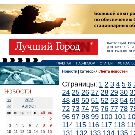
ГЛАВНАЯ
НАВИГАТОР
СТАТЬИ
ФОТОАЛЬ
Новости
| Категория:
Лента новостей
Страницы:
1
2
3
4
5
6
24
25
26
27
28
29
30
3
48
49
50
51
52
53
54
5
2026
<<
АВГУСТ
<<
72
73
74
75
76
77
78
7
пн
вт
ср
чт
пт
сб
вс
96
97
98
99
100
101
1
1
2
114
115
116
117
118
11
3
4
5
6
7
8
9
131
132
133
134
135
1
10
11
12
13
14
15
16