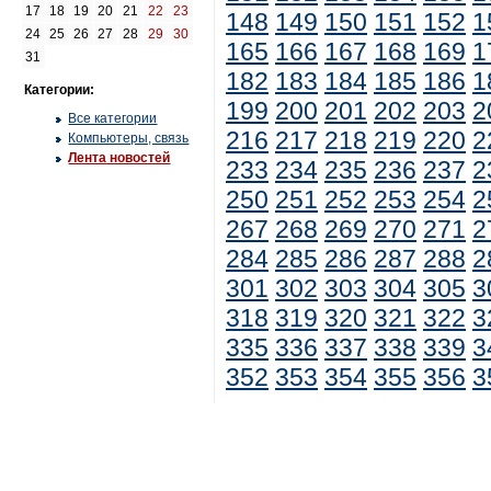
17
18
19
20
21
22
23
148
149
150
151
152
1
24
25
26
27
28
29
30
165
166
167
168
169
1
31
182
183
184
185
186
1
Категории:
199
200
201
202
203
2
Все категории
216
217
218
219
220
2
Компьютеры, связь
Лента новостей
233
234
235
236
237
2
250
251
252
253
254
2
267
268
269
270
271
2
284
285
286
287
288
2
301
302
303
304
305
3
318
319
320
321
322
3
335
336
337
338
339
3
352
353
354
355
356
3