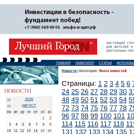
ГЛАВНАЯ
НАВИГАТОР
СТАТЬИ
ФОТОАЛЬ
Новости
| Категория:
Лента новостей
Страницы:
1
2
3
4
5
6
24
25
26
27
28
29
30
3
48
49
50
51
52
53
54
5
2026
<<
АВГУСТ
<<
72
73
74
75
76
77
78
7
пн
вт
ср
чт
пт
сб
вс
96
97
98
99
100
101
1
1
2
114
115
116
117
118
11
3
4
5
6
7
8
9
131
132
133
134
135
1
10
11
12
13
14
15
16