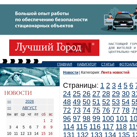
ГЛАВНАЯ
НАВИГАТОР
СТАТЬИ
ФОТОАЛЬ
Новости
| Категория:
Лента новостей
Страницы:
1
2
3
4
5
6
24
25
26
27
28
29
30
3
48
49
50
51
52
53
54
5
2026
<<
АВГУСТ
<<
72
73
74
75
76
77
78
7
пн
вт
ср
чт
пт
сб
вс
96
97
98
99
100
101
1
1
2
114
115
116
117
118
11
3
4
5
6
7
8
9
131
132
133
134
135
1
10
11
12
13
14
15
16