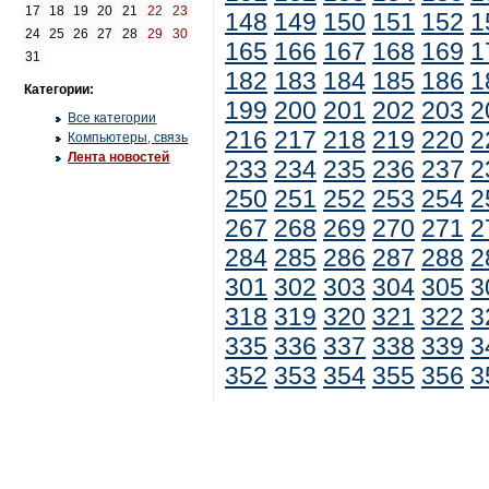
17
18
19
20
21
22
23
148
149
150
151
152
1
24
25
26
27
28
29
30
165
166
167
168
169
1
31
182
183
184
185
186
1
Категории:
199
200
201
202
203
2
Все категории
216
217
218
219
220
2
Компьютеры, связь
Лента новостей
233
234
235
236
237
2
250
251
252
253
254
2
267
268
269
270
271
2
284
285
286
287
288
2
301
302
303
304
305
3
318
319
320
321
322
3
335
336
337
338
339
3
352
353
354
355
356
3