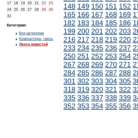
17
18
19
20
21
22
23
148
149
150
151
152
1
24
25
26
27
28
29
30
165
166
167
168
169
1
31
182
183
184
185
186
1
Категории:
199
200
201
202
203
2
Все категории
216
217
218
219
220
2
Компьютеры, связь
Лента новостей
233
234
235
236
237
2
250
251
252
253
254
2
267
268
269
270
271
2
284
285
286
287
288
2
301
302
303
304
305
3
318
319
320
321
322
3
335
336
337
338
339
3
352
353
354
355
356
3