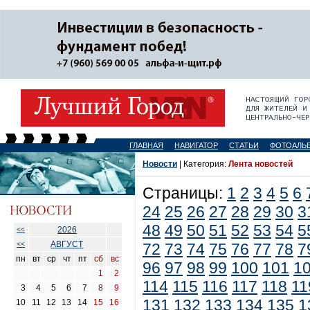
ГЛАВНАЯ
НАВИГАТОР
СТАТЬИ
ФОТОАЛЬ
Новости
| Категория:
Лента новостей
Страницы:
1
2
3
4
5
6
24
25
26
27
28
29
30
3
48
49
50
51
52
53
54
5
2026
<<
АВГУСТ
<<
72
73
74
75
76
77
78
7
пн
вт
ср
чт
пт
сб
вс
96
97
98
99
100
101
1
1
2
114
115
116
117
118
11
3
4
5
6
7
8
9
131
132
133
134
135
1
10
11
12
13
14
15
16