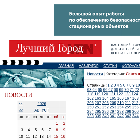
ГЛАВНАЯ
НАВИГАТОР
СТАТЬИ
ФОТОАЛЬ
Новости
| Категория:
Лента 
Страницы:
1
2
3
4
5
6
7
8
9
10
63
64
65
66
67
68
69
70
71
72
118
119
120
121
122
123
124
162
163
164
165
166
167
168
206
207
208
209
210
211
212
2026
<<
250
251
252
253
254
255
256
АВГУСТ
<<
294
295
296
297
298
299
300
338
339
340
341
342
343
344
пн
вт
ср
чт
пт
сб
вс
1
2
3
4
5
6
7
8
9
10
11
12
13
14
15
16