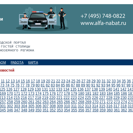
БОМ
РАБОТА
КАРТА
новостей
11
12
13
14
15
16
17
18
19
20
21
22
23
24
25
26
27
28
29
30
31
32
33
34
35
36
73
74
75
76
77
78
79
80
81
82
83
84
85
86
87
88
89
90
91
92
93
94
95
96
97
98
125
126
127
128
129
130
131
132
133
134
135
136
137
138
139
140
141
142
14
169
170
171
172
173
174
175
176
177
178
179
180
181
182
183
184
185
186
18
213
214
215
216
217
218
219
220
221
222
223
224
225
226
227
228
229
230
23
257
258
259
260
261
262
263
264
265
266
267
268
269
270
271
272
273
274
27
301
302
303
304
305
306
307
308
309
310
311
312
313
314
315
316
317
318
31
345
346
347
348
349
350
351
352
353
354
355
356
357
358
359
360
361
362
36