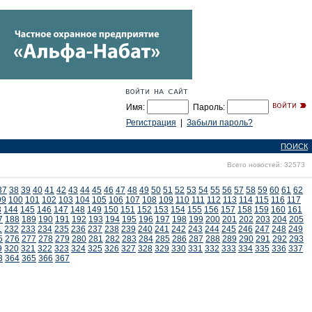
Имя:
Пароль:
Регистрация
|
Забыли пароль?
ПОИСК
Всего новостей: 32573
37
38
39
40
41
42
43
44
45
46
47
48
49
50
51
52
53
54
55
56
57
58
59
60
61
62
99
100
101
102
103
104
105
106
107
108
109
110
111
112
113
114
115
116
117
3
144
145
146
147
148
149
150
151
152
153
154
155
156
157
158
159
160
161
7
188
189
190
191
192
193
194
195
196
197
198
199
200
201
202
203
204
205
1
232
233
234
235
236
237
238
239
240
241
242
243
244
245
246
247
248
249
5
276
277
278
279
280
281
282
283
284
285
286
287
288
289
290
291
292
293
9
320
321
322
323
324
325
326
327
328
329
330
331
332
333
334
335
336
337
3
364
365
366
367