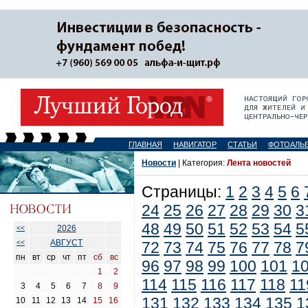
ГЛАВНАЯ
НАВИГАТОР
СТАТЬИ
ФОТОАЛЬ
Новости
| Категория:
Лента новостей
Страницы:
1
2
3
4
5
6
24
25
26
27
28
29
30
3
48
49
50
51
52
53
54
5
2026
<<
АВГУСТ
<<
72
73
74
75
76
77
78
7
пн
вт
ср
чт
пт
сб
вс
96
97
98
99
100
101
1
1
2
114
115
116
117
118
11
3
4
5
6
7
8
9
131
132
133
134
135
1
10
11
12
13
14
15
16