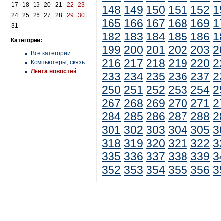
17
18
19
20
21
22
23
148
149
150
151
152
1
24
25
26
27
28
29
30
165
166
167
168
169
1
31
182
183
184
185
186
1
Категории:
199
200
201
202
203
2
Все категории
216
217
218
219
220
2
Компьютеры, связь
Лента новостей
233
234
235
236
237
2
250
251
252
253
254
2
267
268
269
270
271
2
284
285
286
287
288
2
301
302
303
304
305
3
318
319
320
321
322
3
335
336
337
338
339
3
352
353
354
355
356
3