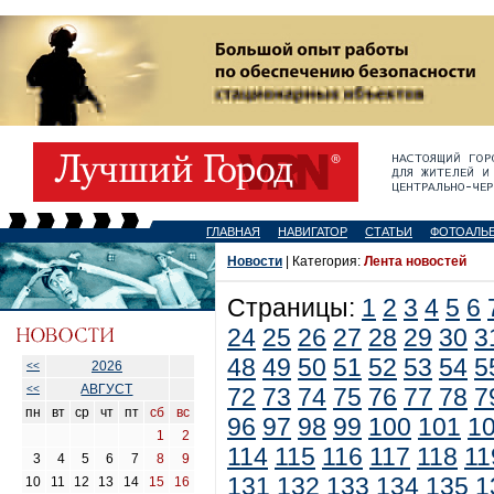
ГЛАВНАЯ
НАВИГАТОР
СТАТЬИ
ФОТОАЛЬ
Новости
| Категория:
Лента новостей
Страницы:
1
2
3
4
5
6
24
25
26
27
28
29
30
3
48
49
50
51
52
53
54
5
2026
<<
АВГУСТ
<<
72
73
74
75
76
77
78
7
пн
вт
ср
чт
пт
сб
вс
96
97
98
99
100
101
1
1
2
114
115
116
117
118
11
3
4
5
6
7
8
9
131
132
133
134
135
1
10
11
12
13
14
15
16