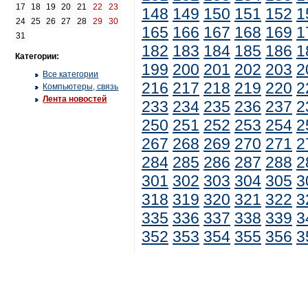
17
18
19
20
21
22
23
148
149
150
151
152
1
24
25
26
27
28
29
30
165
166
167
168
169
1
31
182
183
184
185
186
1
Категории:
199
200
201
202
203
2
Все категории
216
217
218
219
220
2
Компьютеры, связь
Лента новостей
233
234
235
236
237
2
250
251
252
253
254
2
267
268
269
270
271
2
284
285
286
287
288
2
301
302
303
304
305
3
318
319
320
321
322
3
335
336
337
338
339
3
352
353
354
355
356
3