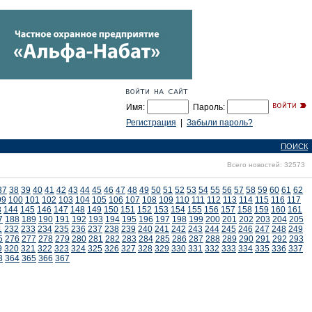
Имя:
Пароль:
Регистрация
|
Забыли пароль?
ПОИСК
Всего новостей: 32573
37
38
39
40
41
42
43
44
45
46
47
48
49
50
51
52
53
54
55
56
57
58
59
60
61
62
99
100
101
102
103
104
105
106
107
108
109
110
111
112
113
114
115
116
117
3
144
145
146
147
148
149
150
151
152
153
154
155
156
157
158
159
160
161
7
188
189
190
191
192
193
194
195
196
197
198
199
200
201
202
203
204
205
1
232
233
234
235
236
237
238
239
240
241
242
243
244
245
246
247
248
249
5
276
277
278
279
280
281
282
283
284
285
286
287
288
289
290
291
292
293
9
320
321
322
323
324
325
326
327
328
329
330
331
332
333
334
335
336
337
3
364
365
366
367