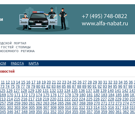
БОМ
РАБОТА
КАРТА
новостей
11
12
13
14
15
16
17
18
19
20
21
22
23
24
25
26
27
28
29
30
31
32
33
34
35
36
73
74
75
76
77
78
79
80
81
82
83
84
85
86
87
88
89
90
91
92
93
94
95
96
97
98
125
126
127
128
129
130
131
132
133
134
135
136
137
138
139
140
141
142
14
169
170
171
172
173
174
175
176
177
178
179
180
181
182
183
184
185
186
18
213
214
215
216
217
218
219
220
221
222
223
224
225
226
227
228
229
230
23
257
258
259
260
261
262
263
264
265
266
267
268
269
270
271
272
273
274
27
301
302
303
304
305
306
307
308
309
310
311
312
313
314
315
316
317
318
31
345
346
347
348
349
350
351
352
353
354
355
356
357
358
359
360
361
362
36