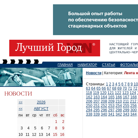
ГЛАВНАЯ
НАВИГАТОР
СТАТЬИ
ФОТОАЛЬ
Новости
| Категория:
Лента 
Страницы:
1
2
3
4
5
6
7
8
9
10
63
64
65
66
67
68
69
70
71
72
118
119
120
121
122
123
124
162
163
164
165
166
167
168
206
207
208
209
210
211
212
2026
<<
250
251
252
253
254
255
256
АВГУСТ
<<
294
295
296
297
298
299
300
338
339
340
341
342
343
344
пн
вт
ср
чт
пт
сб
вс
1
2
3
4
5
6
7
8
9
10
11
12
13
14
15
16