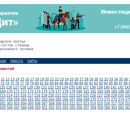
БОМ
РАБОТА
КАРТА
новостей
11
12
13
14
15
16
17
18
19
20
21
22
23
24
25
26
27
28
29
30
31
32
33
34
35
36
73
74
75
76
77
78
79
80
81
82
83
84
85
86
87
88
89
90
91
92
93
94
95
96
97
98
125
126
127
128
129
130
131
132
133
134
135
136
137
138
139
140
141
142
14
169
170
171
172
173
174
175
176
177
178
179
180
181
182
183
184
185
186
18
213
214
215
216
217
218
219
220
221
222
223
224
225
226
227
228
229
230
23
257
258
259
260
261
262
263
264
265
266
267
268
269
270
271
272
273
274
27
301
302
303
304
305
306
307
308
309
310
311
312
313
314
315
316
317
318
31
345
346
347
348
349
350
351
352
353
354
355
356
357
358
359
360
361
362
36