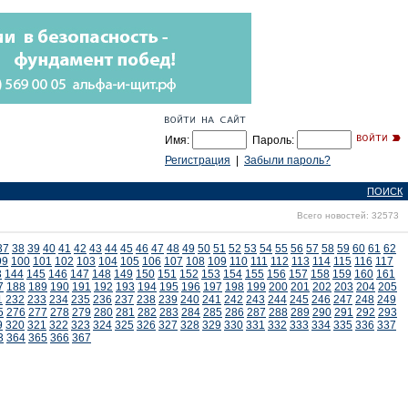
Имя:
Пароль:
Регистрация
|
Забыли пароль?
ПОИСК
Всего новостей: 32573
37
38
39
40
41
42
43
44
45
46
47
48
49
50
51
52
53
54
55
56
57
58
59
60
61
62
99
100
101
102
103
104
105
106
107
108
109
110
111
112
113
114
115
116
117
3
144
145
146
147
148
149
150
151
152
153
154
155
156
157
158
159
160
161
7
188
189
190
191
192
193
194
195
196
197
198
199
200
201
202
203
204
205
1
232
233
234
235
236
237
238
239
240
241
242
243
244
245
246
247
248
249
5
276
277
278
279
280
281
282
283
284
285
286
287
288
289
290
291
292
293
9
320
321
322
323
324
325
326
327
328
329
330
331
332
333
334
335
336
337
3
364
365
366
367