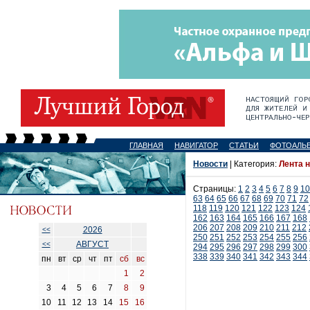
ГЛАВНАЯ
НАВИГАТОР
СТАТЬИ
ФОТОАЛЬ
Новости
| Категория:
Лента 
Страницы:
1
2
3
4
5
6
7
8
9
10
63
64
65
66
67
68
69
70
71
72
118
119
120
121
122
123
124
162
163
164
165
166
167
168
206
207
208
209
210
211
212
2026
<<
250
251
252
253
254
255
256
АВГУСТ
<<
294
295
296
297
298
299
300
338
339
340
341
342
343
344
пн
вт
ср
чт
пт
сб
вс
1
2
3
4
5
6
7
8
9
10
11
12
13
14
15
16