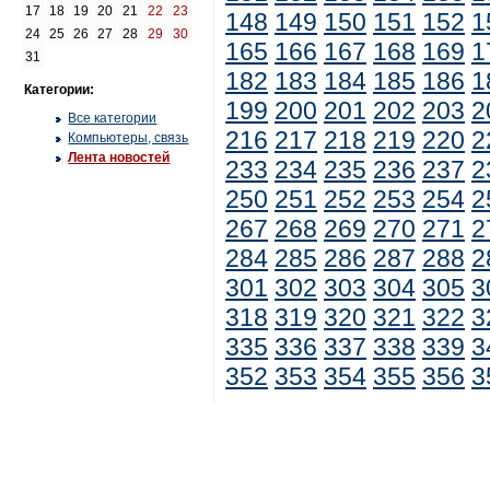
17
18
19
20
21
22
23
148
149
150
151
152
1
24
25
26
27
28
29
30
165
166
167
168
169
1
31
182
183
184
185
186
1
Категории:
199
200
201
202
203
2
Все категории
216
217
218
219
220
2
Компьютеры, связь
Лента новостей
233
234
235
236
237
2
250
251
252
253
254
2
267
268
269
270
271
2
284
285
286
287
288
2
301
302
303
304
305
3
318
319
320
321
322
3
335
336
337
338
339
3
352
353
354
355
356
3