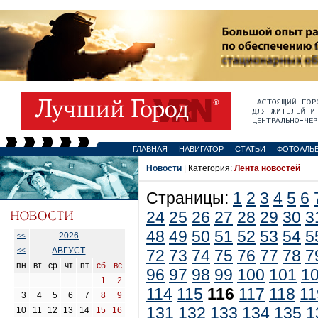
ГЛАВНАЯ
НАВИГАТОР
СТАТЬИ
ФОТОАЛЬ
Новости
| Категория:
Лента новостей
Страницы:
1
2
3
4
5
6
24
25
26
27
28
29
30
3
48
49
50
51
52
53
54
5
2026
<<
АВГУСТ
<<
72
73
74
75
76
77
78
7
пн
вт
ср
чт
пт
сб
вс
96
97
98
99
100
101
1
1
2
114
115
116
117
118
11
3
4
5
6
7
8
9
131
132
133
134
135
1
10
11
12
13
14
15
16