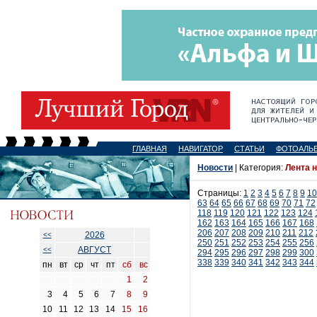
ГЛАВНАЯ
НАВИГАТОР
СТАТЬИ
ФОТОАЛЬ
Новости
| Категория:
Лента 
Страницы:
1
2
3
4
5
6
7
8
9
10
63
64
65
66
67
68
69
70
71
72
118
119
120
121
122
123
124
162
163
164
165
166
167
168
206
207
208
209
210
211
212
2026
<<
250
251
252
253
254
255
256
АВГУСТ
<<
294
295
296
297
298
299
300
338
339
340
341
342
343
344
пн
вт
ср
чт
пт
сб
вс
1
2
3
4
5
6
7
8
9
10
11
12
13
14
15
16