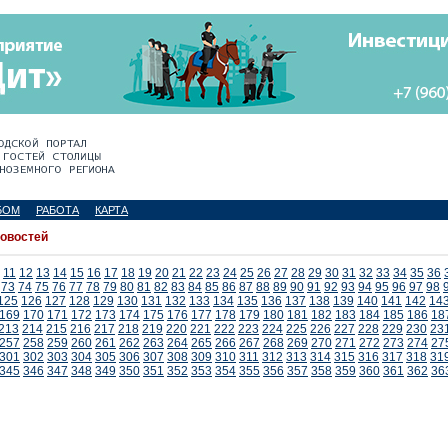
БОМ
РАБОТА
КАРТА
новостей
11
12
13
14
15
16
17
18
19
20
21
22
23
24
25
26
27
28
29
30
31
32
33
34
35
36
73
74
75
76
77
78
79
80
81
82
83
84
85
86
87
88
89
90
91
92
93
94
95
96
97
98
125
126
127
128
129
130
131
132
133
134
135
136
137
138
139
140
141
142
14
169
170
171
172
173
174
175
176
177
178
179
180
181
182
183
184
185
186
18
213
214
215
216
217
218
219
220
221
222
223
224
225
226
227
228
229
230
23
257
258
259
260
261
262
263
264
265
266
267
268
269
270
271
272
273
274
27
301
302
303
304
305
306
307
308
309
310
311
312
313
314
315
316
317
318
31
345
346
347
348
349
350
351
352
353
354
355
356
357
358
359
360
361
362
36