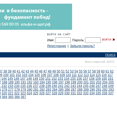
Имя:
Пароль:
Регистрация
|
Забыли пароль?
ПОИСК
Всего новостей: 32573
37
38
39
40
41
42
43
44
45
46
47
48
49
50
51
52
53
54
55
56
57
58
59
60
61
62
99
100
101
102
103
104
105
106
107
108
109
110
111
112
113
114
115
116
117
3
144
145
146
147
148
149
150
151
152
153
154
155
156
157
158
159
160
161
7
188
189
190
191
192
193
194
195
196
197
198
199
200
201
202
203
204
205
1
232
233
234
235
236
237
238
239
240
241
242
243
244
245
246
247
248
249
5
276
277
278
279
280
281
282
283
284
285
286
287
288
289
290
291
292
293
9
320
321
322
323
324
325
326
327
328
329
330
331
332
333
334
335
336
337
3
364
365
366
367