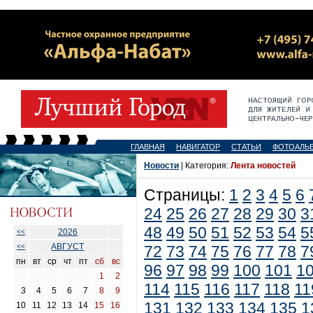
ГЛАВНАЯ
НАВИГАТОР
СТАТЬИ
ФОТОАЛЬ
Новости
| Категория:
Лента новостей
Страницы:
1
2
3
4
5
6
24
25
26
27
28
29
30
3
48
49
50
51
52
53
54
5
2026
<<
АВГУСТ
<<
72
73
74
75
76
77
78
7
пн
вт
ср
чт
пт
сб
вс
96
97
98
99
100
101
1
1
2
114
115
116
117
118
11
3
4
5
6
7
8
9
131
132
133
134
135
1
10
11
12
13
14
15
16