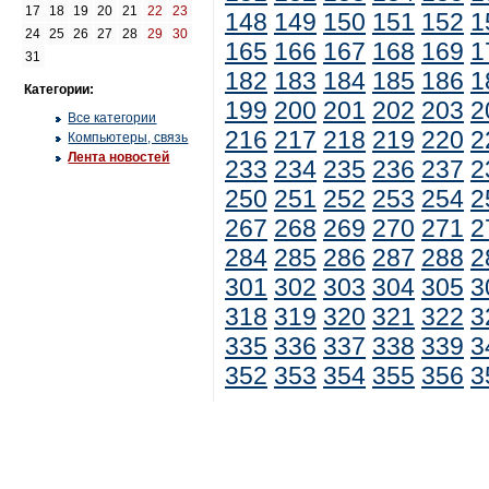
17
18
19
20
21
22
23
148
149
150
151
152
1
24
25
26
27
28
29
30
165
166
167
168
169
1
31
182
183
184
185
186
1
Категории:
199
200
201
202
203
2
Все категории
216
217
218
219
220
2
Компьютеры, связь
Лента новостей
233
234
235
236
237
2
250
251
252
253
254
2
267
268
269
270
271
2
284
285
286
287
288
2
301
302
303
304
305
3
318
319
320
321
322
3
335
336
337
338
339
3
352
353
354
355
356
3