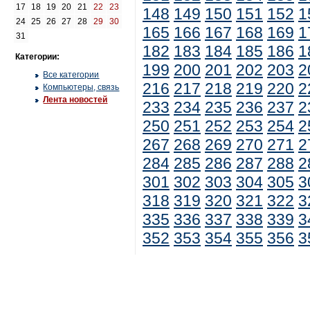
17
18
19
20
21
22
23
148
149
150
151
152
1
24
25
26
27
28
29
30
165
166
167
168
169
1
31
182
183
184
185
186
1
Категории:
199
200
201
202
203
2
Все категории
216
217
218
219
220
2
Компьютеры, связь
Лента новостей
233
234
235
236
237
2
250
251
252
253
254
2
267
268
269
270
271
2
284
285
286
287
288
2
301
302
303
304
305
3
318
319
320
321
322
3
335
336
337
338
339
3
352
353
354
355
356
3