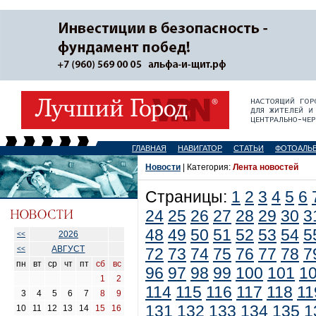
ГЛАВНАЯ
НАВИГАТОР
СТАТЬИ
ФОТОАЛЬ
Новости
| Категория:
Лента новостей
Страницы:
1
2
3
4
5
6
24
25
26
27
28
29
30
3
48
49
50
51
52
53
54
5
2026
<<
АВГУСТ
<<
72
73
74
75
76
77
78
7
пн
вт
ср
чт
пт
сб
вс
96
97
98
99
100
101
1
1
2
114
115
116
117
118
11
3
4
5
6
7
8
9
131
132
133
134
135
1
10
11
12
13
14
15
16