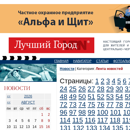
ГЛАВНАЯ
НАВИГАТОР
СТАТЬИ
ФОТОАЛЬ
Новости
| Категория:
Лента новостей
Страницы:
1
2
3
4
5
6
24
25
26
27
28
29
30
3
48
49
50
51
52
53
54
5
2026
<<
АВГУСТ
<<
72
73
74
75
76
77
78
7
пн
вт
ср
чт
пт
сб
вс
96
97
98
99
100
101
1
1
2
114
115
116
117
118
11
3
4
5
6
7
8
9
131
132
133
134
135
1
10
11
12
13
14
15
16