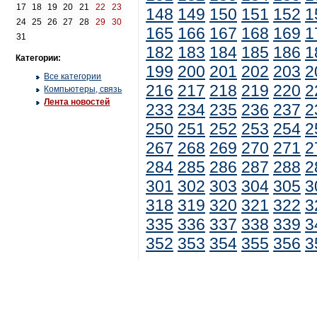
17
18
19
20
21
22
23
148
149
150
151
152
1
24
25
26
27
28
29
30
165
166
167
168
169
1
31
182
183
184
185
186
1
Категории:
199
200
201
202
203
2
Все категории
216
217
218
219
220
2
Компьютеры, связь
Лента новостей
233
234
235
236
237
2
250
251
252
253
254
2
267
268
269
270
271
2
284
285
286
287
288
2
301
302
303
304
305
3
318
319
320
321
322
3
335
336
337
338
339
3
352
353
354
355
356
3