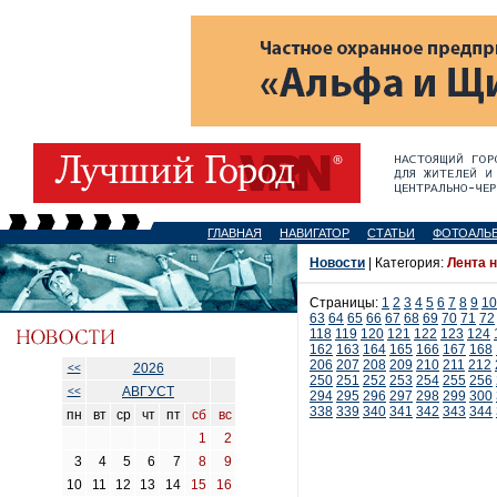
ГЛАВНАЯ
НАВИГАТОР
СТАТЬИ
ФОТОАЛЬ
Новости
| Категория:
Лента 
Страницы:
1
2
3
4
5
6
7
8
9
10
63
64
65
66
67
68
69
70
71
72
118
119
120
121
122
123
124
162
163
164
165
166
167
168
206
207
208
209
210
211
212
2026
<<
250
251
252
253
254
255
256
АВГУСТ
<<
294
295
296
297
298
299
300
338
339
340
341
342
343
344
пн
вт
ср
чт
пт
сб
вс
1
2
3
4
5
6
7
8
9
10
11
12
13
14
15
16