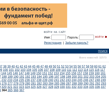
Имя:
Пароль:
Регистрация
|
Забыли пароль?
ПОИСК
Всего новостей: 32573
37
38
39
40
41
42
43
44
45
46
47
48
49
50
51
52
53
54
55
56
57
58
59
60
61
62
99
100
101
102
103
104
105
106
107
108
109
110
111
112
113
114
115
116
117
3
144
145
146
147
148
149
150
151
152
153
154
155
156
157
158
159
160
161
7
188
189
190
191
192
193
194
195
196
197
198
199
200
201
202
203
204
205
1
232
233
234
235
236
237
238
239
240
241
242
243
244
245
246
247
248
249
5
276
277
278
279
280
281
282
283
284
285
286
287
288
289
290
291
292
293
9
320
321
322
323
324
325
326
327
328
329
330
331
332
333
334
335
336
337
3
364
365
366
367