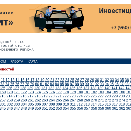
БОМ
РАБОТА
КАРТА
новостей
11
12
13
14
15
16
17
18
19
20
21
22
23
24
25
26
27
28
29
30
31
32
33
34
35
36
73
74
75
76
77
78
79
80
81
82
83
84
85
86
87
88
89
90
91
92
93
94
95
96
97
98
125
126
127
128
129
130
131
132
133
134
135
136
137
138
139
140
141
142
14
169
170
171
172
173
174
175
176
177
178
179
180
181
182
183
184
185
186
18
213
214
215
216
217
218
219
220
221
222
223
224
225
226
227
228
229
230
23
257
258
259
260
261
262
263
264
265
266
267
268
269
270
271
272
273
274
27
301
302
303
304
305
306
307
308
309
310
311
312
313
314
315
316
317
318
31
345
346
347
348
349
350
351
352
353
354
355
356
357
358
359
360
361
362
36