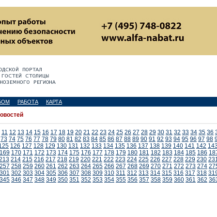
БОМ
РАБОТА
КАРТА
новостей
11
12
13
14
15
16
17
18
19
20
21
22
23
24
25
26
27
28
29
30
31
32
33
34
35
36
73
74
75
76
77
78
79
80
81
82
83
84
85
86
87
88
89
90
91
92
93
94
95
96
97
98
125
126
127
128
129
130
131
132
133
134
135
136
137
138
139
140
141
142
14
169
170
171
172
173
174
175
176
177
178
179
180
181
182
183
184
185
186
18
213
214
215
216
217
218
219
220
221
222
223
224
225
226
227
228
229
230
23
257
258
259
260
261
262
263
264
265
266
267
268
269
270
271
272
273
274
27
301
302
303
304
305
306
307
308
309
310
311
312
313
314
315
316
317
318
31
345
346
347
348
349
350
351
352
353
354
355
356
357
358
359
360
361
362
36