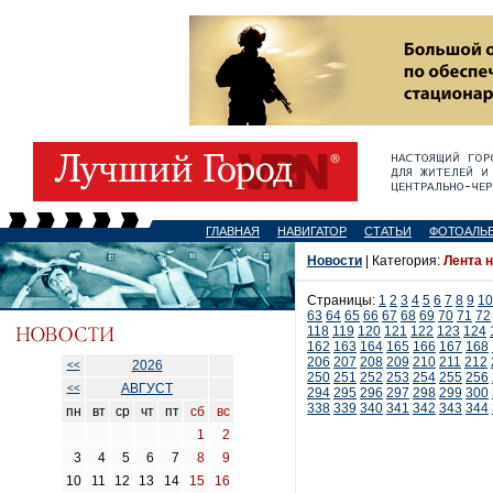
ГЛАВНАЯ
НАВИГАТОР
СТАТЬИ
ФОТОАЛЬ
Новости
| Категория:
Лента 
Страницы:
1
2
3
4
5
6
7
8
9
10
63
64
65
66
67
68
69
70
71
72
118
119
120
121
122
123
124
162
163
164
165
166
167
168
206
207
208
209
210
211
212
2026
<<
250
251
252
253
254
255
256
АВГУСТ
<<
294
295
296
297
298
299
300
338
339
340
341
342
343
344
пн
вт
ср
чт
пт
сб
вс
1
2
3
4
5
6
7
8
9
10
11
12
13
14
15
16