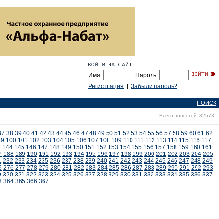
Имя:
Пароль:
Регистрация
|
Забыли пароль?
ПОИСК
Всего новостей: 32573
37
38
39
40
41
42
43
44
45
46
47
48
49
50
51
52
53
54
55
56
57
58
59
60
61
62
99
100
101
102
103
104
105
106
107
108
109
110
111
112
113
114
115
116
117
3
144
145
146
147
148
149
150
151
152
153
154
155
156
157
158
159
160
161
7
188
189
190
191
192
193
194
195
196
197
198
199
200
201
202
203
204
205
1
232
233
234
235
236
237
238
239
240
241
242
243
244
245
246
247
248
249
5
276
277
278
279
280
281
282
283
284
285
286
287
288
289
290
291
292
293
9
320
321
322
323
324
325
326
327
328
329
330
331
332
333
334
335
336
337
3
364
365
366
367