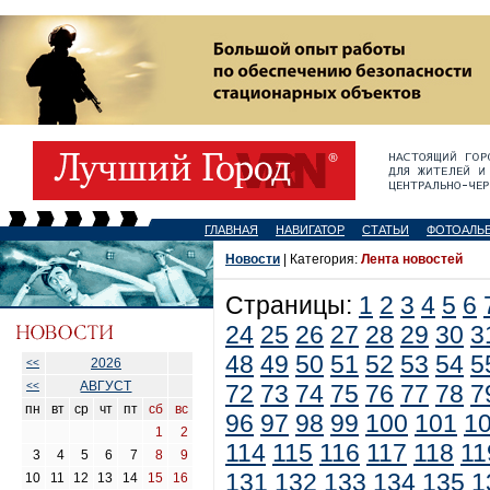
ГЛАВНАЯ
НАВИГАТОР
СТАТЬИ
ФОТОАЛЬ
Новости
| Категория:
Лента новостей
Страницы:
1
2
3
4
5
6
24
25
26
27
28
29
30
3
48
49
50
51
52
53
54
5
2026
<<
АВГУСТ
<<
72
73
74
75
76
77
78
7
пн
вт
ср
чт
пт
сб
вс
96
97
98
99
100
101
1
1
2
114
115
116
117
118
11
3
4
5
6
7
8
9
131
132
133
134
135
1
10
11
12
13
14
15
16