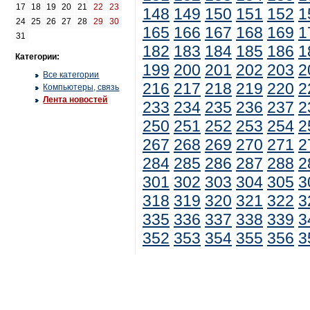
17
18
19
20
21
22
23
148
149
150
151
152
1
24
25
26
27
28
29
30
165
166
167
168
169
1
31
182
183
184
185
186
1
Категории:
199
200
201
202
203
2
Все категории
216
217
218
219
220
2
Компьютеры, связь
Лента новостей
233
234
235
236
237
2
250
251
252
253
254
2
267
268
269
270
271
2
284
285
286
287
288
2
301
302
303
304
305
3
318
319
320
321
322
3
335
336
337
338
339
3
352
353
354
355
356
3