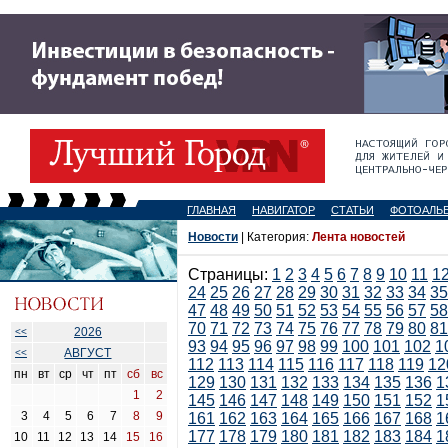
ГЛАВНАЯ
НАВИГАТОР
СТАТЬИ
ФОТОАЛЬ
Новости
| Категория:
Лента новостей
Страницы:
1
2
3
4
5
6
7
8
9
10
11
1
24
25
26
27
28
29
30
31
32
33
34
35
47
48
49
50
51
52
53
54
55
56
57
58
70
71
72
73
74
75
76
77
78
79
80
81
2026
<<
93
94
95
96
97
98
99
100
101
102
1
АВГУСТ
<<
112
113
114
115
116
117
118
119
12
пн
вт
ср
чт
пт
сб
вс
129
130
131
132
133
134
135
136
1
1
2
145
146
147
148
149
150
151
152
1
3
4
5
6
7
8
9
161
162
163
164
165
166
167
168
1
177
178
179
180
181
182
183
184
1
10
11
12
13
14
15
16