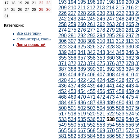
193
194
195
196
197
198
199
200
2
17
18
19
20
21
22
23
209
210
211
212
213
214
215
216
2
24
25
26
27
28
29
30
226
227
228
229
230
231
232
233
2
31
242
243
244
245
246
247
248
249
2
258
259
260
261
262
263
264
265
2
Категории:
274
275
276
277
278
279
280
281
2
Все категории
290
291
292
293
294
295
296
297
2
Компьютеры, связь
306
307
308
309
310
311
312
313
3
Лента новостей
323
324
325
326
327
328
329
330
3
339
340
341
342
343
344
345
346
3
355
356
357
358
359
360
361
362
3
371
372
373
374
375
376
377
378
3
387
388
389
390
391
392
393
394
3
403
404
405
406
407
408
409
410
4
420
421
422
423
424
425
426
427
4
436
437
438
439
440
441
442
443
4
452
453
454
455
456
457
458
459
4
468
469
470
471
472
473
474
475
4
484
485
486
487
488
489
490
491
4
500
501
502
503
504
505
506
507
5
517
518
519
520
521
522
523
524
5
533
534
535
536
537
538
539
540
5
549
550
551
552
553
554
555
556
5
565
566
567
568
569
570
571
572
5
581
582
583
584
585
586
587
588
5